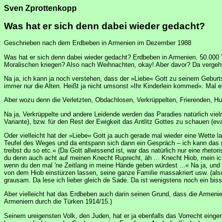
Sven Zprottenkopp
Was hat er sich denn dabei wieder gedacht?
Geschrieben nach dem Erdbeben in Armenien im Dezember 1988
Was hat er sich denn dabei wieder gedacht? Erdbeben in Armenien. 50.000 
Moralischen kriegen? Also nach Weihnachten, okay! Aber davor? Da vergeht
Na ja, ich kann ja noch verstehen, dass der »Liebe« Gott zu seinem Geburt
immer nur die Alten. Heißt ja nicht umsonst »Ihr Kinderlein kommed«. Mal 
Aber wozu denn die Verletzten, Obdachlosen, Verkrüppelten, Frierenden,
Na ja, Verkrüppelte und andere Leidende werden das Paradies natürlich viel
Variante), bzw. für den Rest der Ewigkeit das Antlitz Gottes zu schauen (ev
Oder vielleicht hat der »Liebe« Gott ja auch gerade mal wieder eine Wette
Teufel des Weges und da entspann sich dann ein Gespräch – ich kann das nat
treibst du so etc.« (Da Gott allwissend ist, war das natürlich nur eine rhetor
du denn auch acht auf meinen Knecht Ruprecht, äh ... Knecht Hiob, mein ich?
wenn du den mal 'ne Zeitlang in meine Hände geben würdest ...« Na ja, und
von dem Hiob einstürzen lassen, seine ganze Familie massakriert usw. (als
grausam. Da lese ich lieber gleich de Sade. Da ist wenigstens noch ein biss
Aber vielleicht hat das Erdbeben auch darin seinen Grund, dass die Armenie
Armeniern durch die Türken 1914/15.)
Seinem ureigensten Volk, den Juden, hat er ja ebenfalls das Vorrecht einge