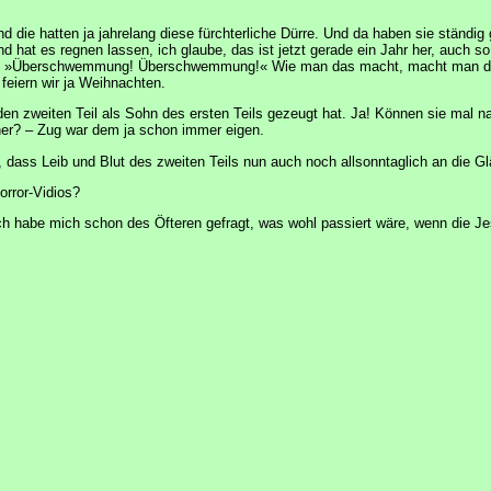
nd die hatten ja jahrelang diese fürchterliche Dürre. Und da haben sie ständig
 hat es regnen lassen, ich glaube, das ist jetzt gerade ein Jahr her, auch
den! »Überschwemmung! Überschwemmung!« Wie man das macht, macht man das 
feiern wir ja Weihnachten.
 den zweiten Teil als Sohn des ersten Teils gezeugt hat. Ja! Können sie mal n
her? – Zug war dem ja schon immer eigen.
dass Leib und Blut des zweiten Teils nun auch noch allsonntaglich an die Glä
orror-Vidios?
ch habe mich schon des Öfteren gefragt, was wohl passiert wäre, wenn die Je