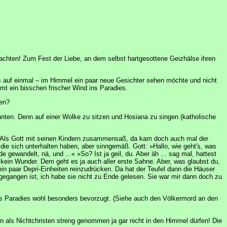
achten! Zum Fest der Liebe, an dem selbst hartgesottene Geizhälse ihren
es auf einmal – im Himmel ein paar neue Gesichter sehen möchte und nicht
mt ein bisschen frischer Wind ins Paradies.
nen?
nnten. Denn auf einer Wolke zu sitzen und Hosiana zu singen (katholische
ht? Als Gott mit seinen Kindern zusammensaß, da kam doch auch mal der
die sich unterhalten haben, aber sinngemäß. Gott: »Hallo, wie geht's, was
e gewandelt, nä, und ...« »So? Ist ja geil, du. Aber äh ... sag mal, hattest
a kein Wunder. Dem geht es ja auch aller erste Sahne. Aber, was glaubst du,
n paar Depri-Einheiten reinzudrücken. Da hat der Teufel dann die Häuser
gegangen ist, ich habe sie nicht zu Ende gelesen. Sie war mir dann doch zu
 ins Paradies wohl besonders bevorzugt. (Siehe auch den Völkermord an den
en als Nichtchristen streng genommen ja gar nicht in den Himmel dürfen! Die