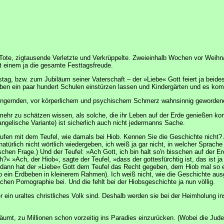
Tote, zigtausende Verletzte und Verkrüppelte. Zweieinhalb Wochen vor Weihn
 einem ja die gesamte Festtagsfreude.
stag, bzw. zum Jubiläum seiner Vaterschaft – der »Liebe« Gott feiert ja beid
eben ein paar hundert Schulen einstürzen lassen und Kindergärten und es kom
 Hungernden, vor körperlichem und psychischem Schmerz wahnsinnig geworde
mehr zu schätzen wissen, als solche, die ihr Leben auf der Erde genießen ko
angelische Variante) ist sicherlich auch nicht jedermanns Sache.
 laufen mit dem Teufel, wie damals bei Hiob. Kennen Sie die Geschichte nic
ürlich nicht wörtlich wiedergeben, ich weiß ja gar nicht, in welcher Sprache 
ischen Frage.) Und der Teufel: »Ach Gott, ich bin halt so'n bisschen auf der Erd
« »Ach, der Hiob«, sagte der Teufel, »dass der gottesfürchtig ist, das ist j
 dann hat der »Liebe« Gott dem Teufel das Recht gegeben, dem Hiob mal so ei
o ein Erdbeben in kleinerem Rahmen). Ich weiß nicht, wie die Geschichte aus
chen Pornographie bei. Und die fehlt bei der Hiobsgeschichte ja nun völlig.
r ein uraltes christliches Volk sind. Deshalb werden sie bei der Heimholung
räumt, zu Millionen schon vorzeitig ins Paradies einzurücken. (Wobei die Jud