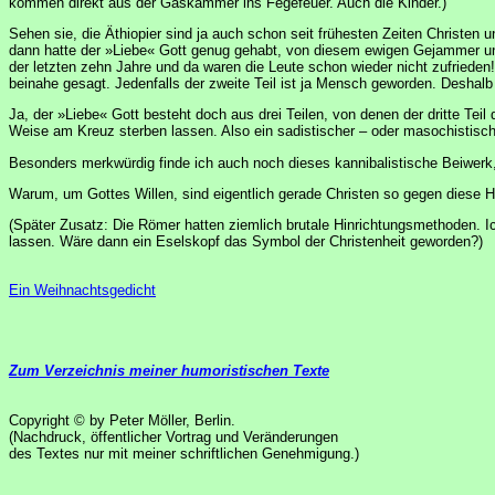
kommen direkt aus der Gaskammer ins Fegefeuer. Auch die Kinder.)
Sehen sie, die Äthiopier sind ja auch schon seit frühesten Zeiten Christen u
dann hatte der »Liebe« Gott genug gehabt, von diesem ewigen Gejammer und
der letzten zehn Jahre und da waren die Leute schon wieder nicht zufrie
beinahe gesagt. Jedenfalls der zweite Teil ist ja Mensch geworden. Deshalb 
Ja, der »Liebe« Gott besteht doch aus drei Teilen, von denen der dritte Teil
Weise am Kreuz sterben lassen. Also ein sadistischer – oder masochistisc
Besonders merkwürdig finde ich auch noch dieses kannibalistische Beiwerk, 
Warum, um Gottes Willen, sind eigentlich gerade Christen so gegen diese H
(Später Zusatz: Die Römer hatten ziemlich brutale Hinrichtungsmethoden. I
lassen. Wäre dann ein Eselskopf das Symbol der Christenheit geworden?)
Ein Weihnachtsgedicht
Zum Verzeichnis meiner humoristischen Texte
Copyright © by Peter Möller, Berlin.
(Nachdruck, öffentlicher Vortrag und Veränderungen
des Textes nur mit meiner schriftlichen Genehmigung.)