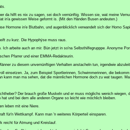
ts.
ber da hilft es nix zu sagen, sei doch vernünftig. Wissen sie, wat meine Vernu
dat in'a gewissen Weise geformt is. (Mit den Händen Busen andeuten.)
se Hormone in'e Blutbahn, und augenblicklich verwandelt sich der Homo Sapien
greift zu kurz. Die Hypophÿse muss raus.
 Ich arbeite auch an mir. Bün jetzt in so'na Selbsthilfegrupppe. Anonyme Po
olischen Pfarrer und einer EMMA-Redakteurin.
änner zu diesem unvernünftigen Verhalten anstacheln tun, irgendwie abzuleite
ll einsetzen. Ja, zum Beispiel Sportlerinnen, Schwimmerinnen, die bekomm j
ran kann man ma sehen, dat die männlichen Hormone doch zu wat taugen. Man 
chtheber? Der brauch große Muskeln und er muss möglichs wenich wiegen, da
hat und bei dem alle anderen Organe so leicht wie möchlich bleiben.
en leben mit eine Niere.
aft für'n Wettkampf. Kann man 'n weiteres Körperteil einsparen.
 reicht für Atmung und Kreislauf.