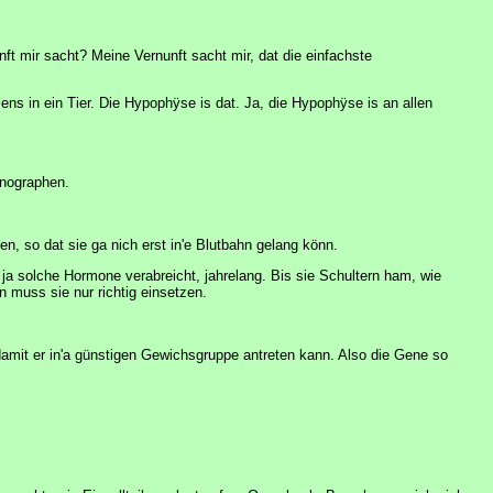
nft mir sacht? Meine Vernunft sacht mir, dat die einfachste
s in ein Tier. Die Hypophÿse is dat. Ja, die Hypophÿse is an allen
rnographen.
n, so dat sie ga nich erst in'e Blutbahn gelang könn.
a solche Hormone verabreicht, jahrelang. Bis sie Schultern ham, wie
muss sie nur richtig einsetzen.
mit er in'a günstigen Gewichsgruppe antreten kann. Also die Gene so