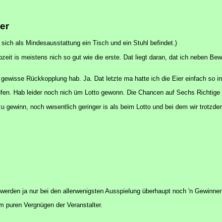
er
 sich als Mindesausstattung ein Tisch und ein Stuhl befindet.)
lbzeit is meistens nich so gut wie die erste. Dat liegt daran, dat ich neben 
e gewisse Rückkopplung hab. Ja. Dat letzte ma hatte ich die Eier einfach so 
en. Hab leider noch nich üm Lotto gewonn. Die Chancen auf Sechs Richtige sü
 zu gewinn, noch wesentlich geringer is als beim Lotto und bei dem wir trot
erden ja nur bei den allerwenigsten Ausspielung überhaupt noch 'n Gewinner 
m puren Vergnügen der Veranstalter.