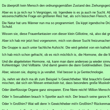
Da überprüft kein Mensch den ordnungsgemäßen Zustand des Ziehungsgerä
Aber es is ja nich nur 'n Vergnügen, nä. Irgendwie is es ja auch ne Sucht. A
wissenschaftliche Frage ein größeren Reiz hat, als so'n büsschen Fleisch, 
Die Natur hat uns Männer nun ma so programmiert. Da kippt irgendso'ne Drü
Schuld.
Wissen sie, diese Frauenfantasien von dieser klein Gilliotine, nä, also dat 
Aber ich hab mir jetzt fest vorgenomm, mich von dieser Sucht freizumachen.
Die Gruppe is auch unter fachliche Aufsicht. Die wird geleitet von ein kath
Ich hab mich schon gefracht, ob es nich möchlich is, die Hormone, die die M
Und die abgeleiteten Hormone, nä, kann man dann anderswo ja wieder sinnvo
Kohlenträger. Und Vollbärte. Und damit gewinn die dann Goldmedallien. Da
Aber, wissen sie, doping is ja veraltet. Viel besser is ja Gentechnologie.
Ja, nehm wir doch ma äh zum Beispiel 'n Gewichtheber. Wat braucht'n Gewi
mischen, dat sich ein Wesen entwickeln tut, dass besonders große Muskeln 
Oder überflüssige Organe ganz einsparen. Eine Niere reicht! Million Mensch
Oder 'n Sexualleben brauch 'n Sportler auch nich. Der brauch seine ganze Kr
Oder 'n Großhirn? Wat will denn 'n Gewichtheber mit'n Großhirn? Rückenmark