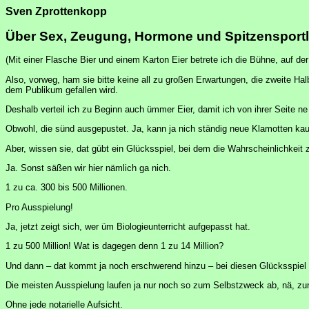
Sven Zprottenkopp
Über Sex, Zeugung, Hormone und Spitzensportl
(Mit einer Flasche Bier und einem Karton Eier betrete ich die Bühne, auf der
Also, vorweg, ham sie bitte keine all zu großen Erwartungen, die zweite Ha
dem Publikum gefallen wird.
Deshalb verteil ich zu Beginn auch ümmer Eier, damit ich von ihrer Seite n
Obwohl, die sünd ausgepustet. Ja, kann ja nich ständig neue Klamotten kauf
Aber, wissen sie, dat gübt ein Glücksspiel, bei dem die Wahrscheinlichkeit
Ja. Sonst säßen wir hier nämlich ga nich.
1 zu ca. 300 bis 500 Millionen.
Pro Ausspielung!
Ja, jetzt zeigt sich, wer üm Biologieunterricht aufgepasst hat.
1 zu 500 Million! Wat is dagegen denn 1 zu 14 Million?
Und dann – dat kommt ja noch erschwerend hinzu – bei diesen Glücksspiel w
Die meisten Ausspielung laufen ja nur noch so zum Selbstzweck ab, nä, zu
Ohne jede notarielle Aufsicht.