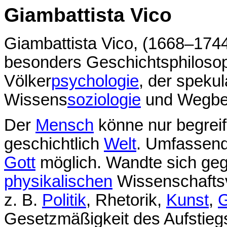
Giambattista Vico
Giambattista Vico, (1668–1744)
besonders Geschichtsphilosop
Völker
psychologie
, der speku
Wissens
soziologie
und Wegber
Der
Mensch
könne nur begreife
geschichtlich
Welt
. Umfassen
Gott
möglich. Wandte sich ge
physikalischen
Wissenschaftsv
z. B.
Politik
, Rhetorik,
Kunst
,
G
Gesetzmäßigkeit des Aufstieg