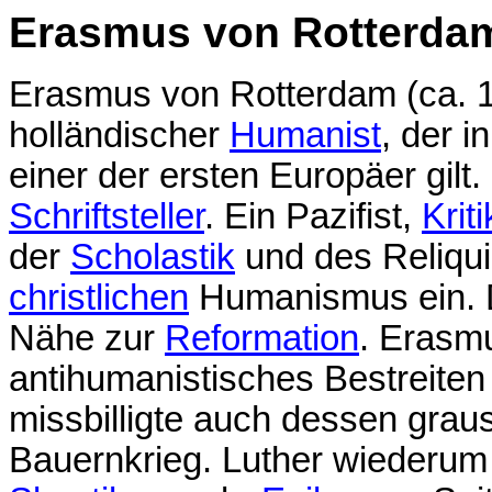
Erasmus von Rotterda
Erasmus von Rotterdam (ca. 
holländischer
Humanist
, der i
einer der ersten Europäer gilt
Schriftsteller
. Ein Pazifist,
Kriti
der
Scholastik
und des Reliquie
christlichen
Humanismus ein. D
Nähe zur
Reformation
. Erasm
antihumanistisches Bestreite
missbilligte auch dessen gr
Bauernkrieg. Luther wiederum